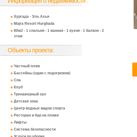
Информация о недвижимости :
Хургада - Эль Ахья
Majra Resort Hurghada
80м2 - 1 спальня - 1 ванная - 1 кухня - 1 балкон - 2
этаж
Объекты проекта:
62 500
62 500
6
Частный пляж
EUR
EUR
EUR
Бассейны (один с подогревом)
Спа
Клуб
Тренажерный зал
Детская зона
Центр водных видов спорта
Ресторан и бар на пляже
Лифты
Система безопасности
Услуги по уборке