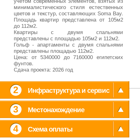
Площадь квартир представлена от 105м2
до 112м2.
Квартиры с двумя спальнями
представлены с площадью 105м2 и 112м2.
Гольф - апартаменты с двумя спальнями
представлены площадью 112м2.
Цена: от 5340000 до 7160000 египетских
фунтов.
Сдача проекта: 2026 год
2
Инфраструктура и сервис
3
Местонахождение
Главная
Галерея
Хургада
Kонтакты
4
Схема оплаты